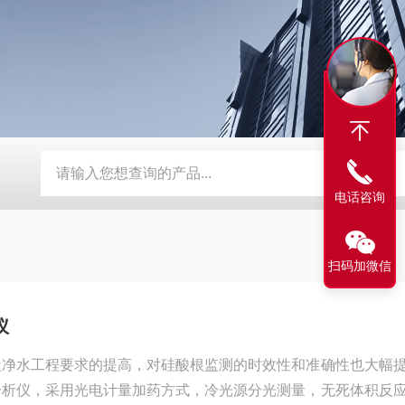
S5763膜法余氯电极 电化学配件
TWINNO T9090浮漂水质
电话咨询
扫码加微信
仪
盐净水工程要求的提高，对硅酸根监测的时效性和准确性也大幅
分析仪，采用光电计量加药方式，冷光源分光测量，无死体积反