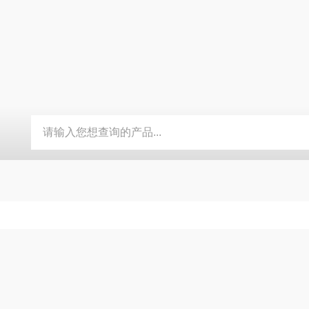
S5763膜法余氯电极 电化学配件
TWINNO T9090浮漂水质