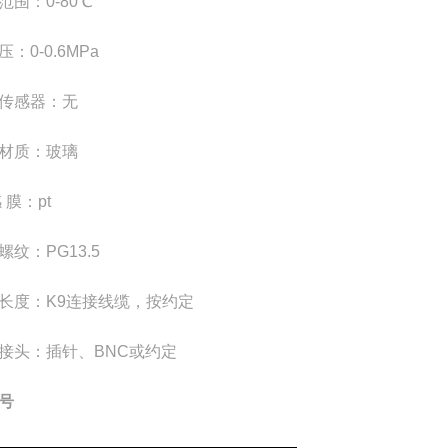
范围：
0-80
℃
压：
0-0.6MPa
传感器：无
材质：玻璃
感
膜：
pt
螺纹：
PG13.5
长度：
K9
连接线缆，按约定
接头：插针、
BNC
或约定
号