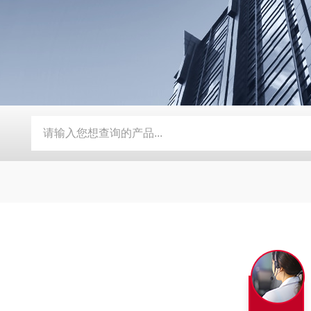
S5763膜法余氯电极 电化学配件
TWINNO T9090浮漂水质