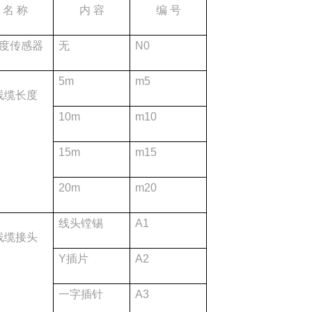
名
称
内
容
编
号
度传感器
无
N0
5m
m5
线缆长度
10m
m10
15m
m15
20m
m20
线头镗锡
A1
线缆接头
Y
插片
A2
一字插针
A3