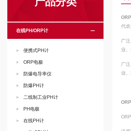
产品分类
OR
代农
在线PH/ORP计
广泛
业。
便携式PH计
ORP电极
广泛
业。
防爆电导率仪
防爆PH计
二线制工业PH计
OR
PH电极
OR
在线PH计