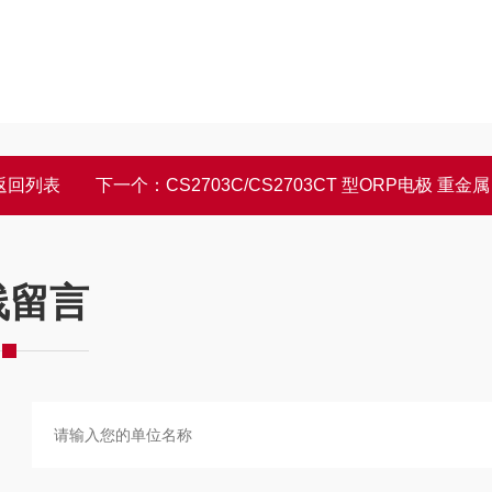
返回列表
下一个：
CS2703C/CS2703CT 型ORP电极 重金属、氯离子、钾离子（海水）
线留言