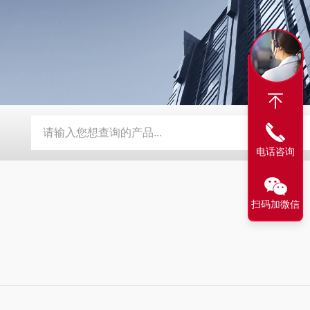
S5763膜法余氯电极 电化学配件
TWINNO T9090浮漂水质
电话咨询
扫码加微信